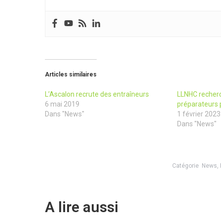
Articles similaires
L’Ascalon recrute des entraîneurs
LLNHC recherc
6 mai 2019
préparateurs 
Dans "News"
1 février 2023
Dans "News"
Catégorie
News
,
A lire aussi