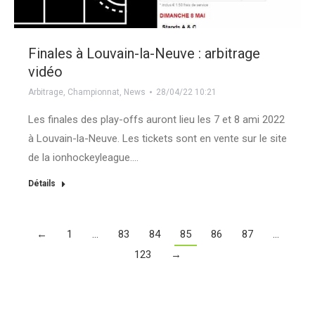
Finales à Louvain-la-Neuve : arbitrage
vidéo
Arbitrage
,
Championnat
,
News
28/04/22 10:21
Les finales des play-offs auront lieu les 7 et 8 ami 2022
à Louvain-la-Neuve. Les tickets sont en vente sur le site
de la ionhockeyleague.…
Détails
←
1
…
83
84
85
86
87
…
123
→