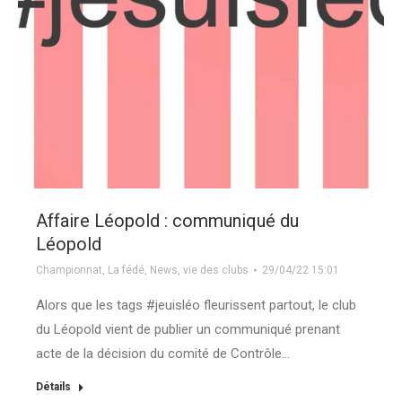
Affaire Léopold : communiqué du
Léopold
Championnat
,
La fédé
,
News
,
vie des clubs
29/04/22 15:01
Alors que les tags #jeuisléo fleurissent partout, le club
du Léopold vient de publier un communiqué prenant
acte de la décision du comité de Contrôle…
Détails