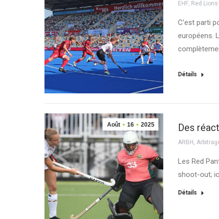
EHF
,
Red Lions
C’est parti 
européens. L
complètemen
Détails
Août
16
2025
Des réact
ARBH
,
Arbitrag
Les Red Pant
shoot-out; ic
Détails