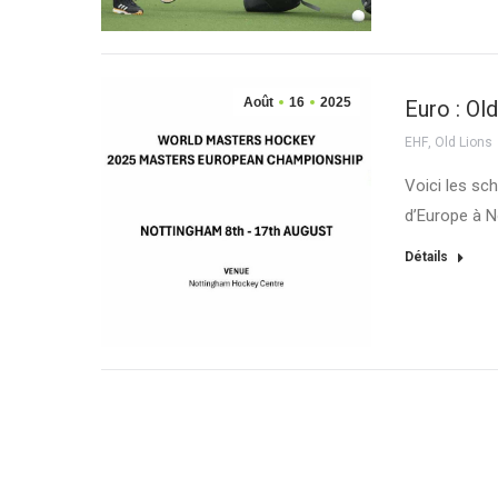
Août
16
2025
Euro : Ol
EHF
,
Old Lions
Voici les sc
d’Europe à N
Détails