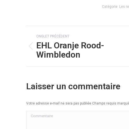
Catégorie
Les r
Navigation
ONGLET PRÉCÉDENT
de
EHL Oranje Rood-
Onglet
commentaire
Wimbledon
précédent
Laisser un commentaire
Votre adresse e-mail ne sera pas publiée Champs requis marq
Commentaire