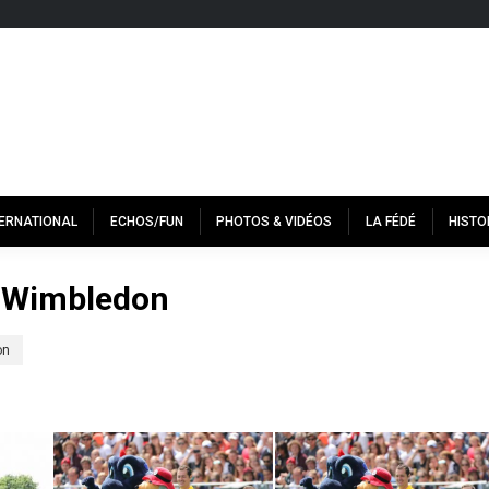
TERNATIONAL
ECHOS/FUN
PHOTOS & VIDÉOS
LA FÉDÉ
HISTO
s-Wimbledon
on