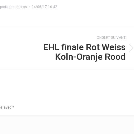
eportages photos
04/06/17 16:42
ONGLET SUIVANT
EHL finale Rot Weiss
Onglet
Koln-Oranje Rood
suivant
ués avec
*