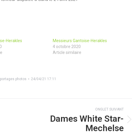
se-Herakles
Messieurs Gantoise-Herakles
0
4 octobre 2020
re
Article similaire
eportages photos
24/04/21 17:11
ONGLET SUIVANT
Dames White Star-
Onglet
Mechelse
suivant