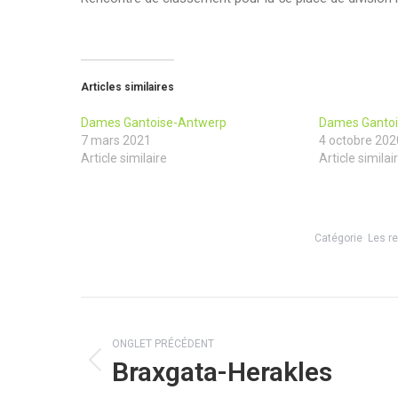
Articles similaires
Dames Gantoise-Antwerp
Dames Gantoi
7 mars 2021
4 octobre 202
Article similaire
Article similai
Catégorie
Les r
Navigation
de
ONGLET PRÉCÉDENT
Braxgata-Herakles
Onglet
commentaire
précédent