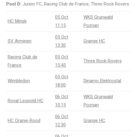
Pool D:
Junior FC, Racing Club de France, Three Rock Rovers
05 Oct
WKS Grunwald
HC Minsk
11:15
Poznan
05 Oct
SV Arminen
Grange HC
13:30
Racing Club de
05 Oct
Three Rock Rovers
France
15:45
05 Oct
Wimbledon
Dinamo Elektrostal
18:00
06 Oct
WKS Grunwald
Royal Leopold HC
10:15
Poznan
06 Oct
HC Oranje-Rood
Grange HC
12:30
06 Oct