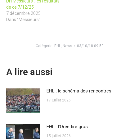
DH Messieurs : les résultats
de ce 7/12/25
7 décembre 2025
Dans "Messieurs"
Catégorie
EHL
,
News
03/10/18 09:59
A lire aussi
EHL : le schéma des rencontres
17 juillet 2026
EHL : l’Orée tire gros
15 juillet 2026