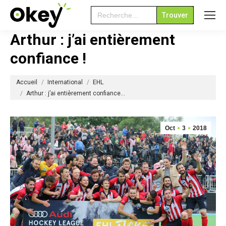
Search
for:
Arthur : j’ai entièrement
confiance !
Vous êtes ici :
Accueil
International
EHL
Arthur : j’ai entièrement confiance…
Oct
3
2018