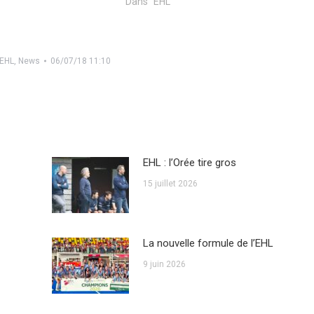
Dans "EHL"
EHL
,
News
06/07/18 11:10
EHL : l’Orée tire gros
15 juillet 2026
La nouvelle formule de l’EHL
9 juin 2026