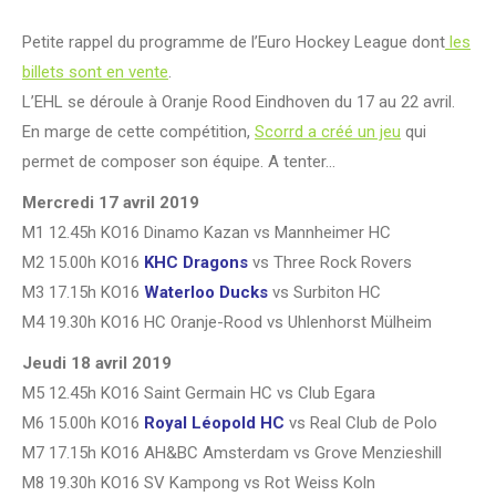
Petite rappel du programme de l’Euro Hockey League dont
les
billets sont en vente
.
L’EHL se déroule à Oranje Rood Eindhoven du 17 au 22 avril.
En marge de cette compétition,
Scorrd a créé un jeu
qui
permet de composer son équipe. A tenter…
Mercredi 17 avril 2019
M1 12.45h KO16 Dinamo Kazan vs Mannheimer HC
M2 15.00h KO16
KHC Dragons
vs Three Rock Rovers
M3 17.15h KO16
Waterloo Ducks
vs Surbiton HC
M4 19.30h KO16 HC Oranje-Rood vs Uhlenhorst Mülheim
Jeudi 18 avril 2019
M5 12.45h KO16 Saint Germain HC vs Club Egara
M6 15.00h KO16
Royal Léopold HC
vs Real Club de Polo
M7 17.15h KO16 AH&BC Amsterdam vs Grove Menzieshill
M8 19.30h KO16 SV Kampong vs Rot Weiss Koln