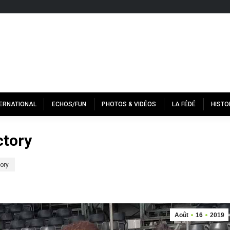
TERNATIONAL
ECHOS/FUN
PHOTOS & VIDÉOS
LA FÉDÉ
HISTO
ctory
ory
Août
16
2019