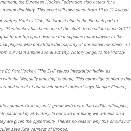
urnament, the European Hockey Federation also caters for a
ental disability. This event will take place from 19 to 21 August.
Victory Hockey Club, the largest club in the Flemish part of
y. “Parahockey has been one of the club’s three pillars since 2011,”
ual to our top sport division that supplies many players to the
onal players who constitute the majority of our active members. To
om our main annual social activity, Victory Sings, to the Victory
 EC ParaHockey. “The EHF values integration highly, as
with the “#equally amazing” hashtag. This campaign confirms tha
 part and parcel of our development targets,” says Marijke Fleuren,
itle sponsor, Cronos, an IT group with more than 5,000 colleagues,
with parahockey at Victory. In our own company, we witness on a
hey are given the opportunity. There’s no reason why this should not
cular, says Rita Verreydt of Cronos.