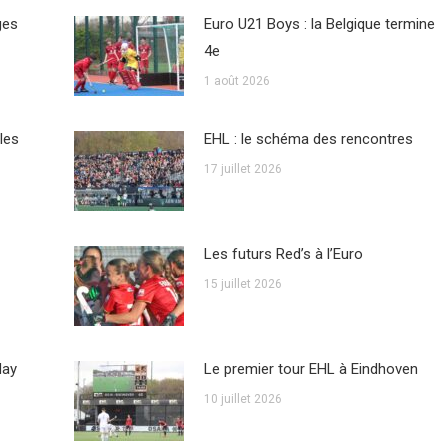
ges
Euro U21 Boys : la Belgique termine
4e
1 août 2026
les
EHL : le schéma des rencontres
17 juillet 2026
Les futurs Red’s à l’Euro
15 juillet 2026
day
Le premier tour EHL à Eindhoven
10 juillet 2026