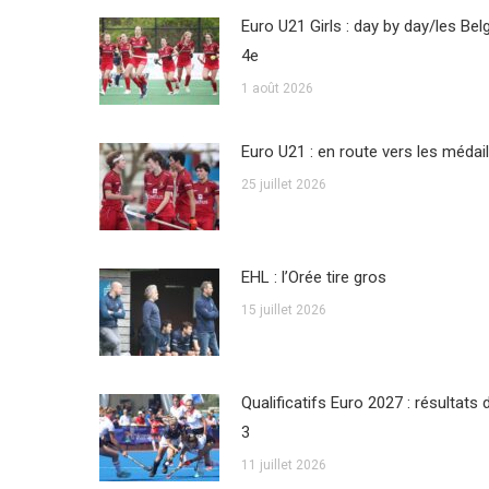
Euro U21 Girls : day by day/les Bel
4e
1 août 2026
Euro U21 : en route vers les médail
25 juillet 2026
EHL : l’Orée tire gros
15 juillet 2026
Qualificatifs Euro 2027 : résultats 
3
11 juillet 2026