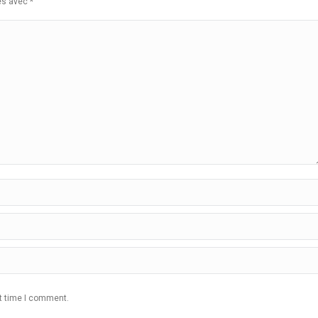
ués avec
*
xt time I comment.