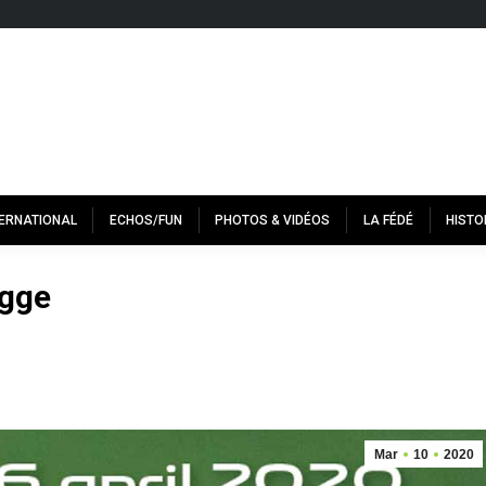
TERNATIONAL
ECHOS/FUN
PHOTOS & VIDÉOS
LA FÉDÉ
HISTO
ugge
Mar
10
2020