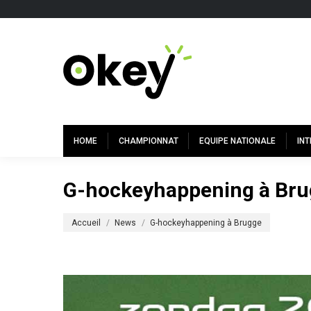
HOME
CHAMPIONNAT
EQUIPE NATIONALE
IN
G-hockeyhappening à Br
Vous êtes ici :
Accueil
News
G-hockeyhappening à Brugge