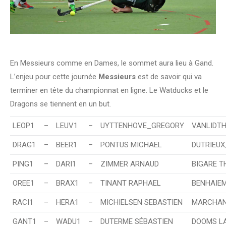
En Messieurs comme en Dames, le sommet aura lieu à Gand.
L’enjeu pour cette journée
Messieurs
est de savoir qui va
terminer en tête du championnat en ligne. Le Watducks et le
Dragons se tiennent en un but.
LEOP1
–
LEUV1
–
UYTTENHOVE_GREGORY
VANLIDTH
DRAG1
–
BEER1
–
PONTUS MICHAEL
DUTRIEU
PING1
–
DARI1
–
ZIMMER ARNAUD
BIGARE T
OREE1
–
BRAX1
–
TINANT RAPHAEL
BENHAIE
RACI1
–
HERA1
–
MICHIELSEN SEBASTIEN
MARCHAN
GANT1
–
WADU1
–
DUTERME SÉBASTIEN
DOOMS L