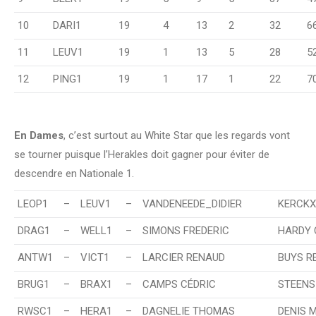
10
DARI1
19
4
13
2
32
6
11
LEUV1
19
1
13
5
28
5
12
PING1
19
1
17
1
22
7
En Dames
, c’est surtout au White Star que les regards vont
se tourner puisque l’Herakles doit gagner pour éviter de
descendre en Nationale 1.
LEOP1
–
LEUV1
–
VANDENEEDE_DIDIER
KERCKX
DRAG1
–
WELL1
–
SIMONS FREDERIC
HARDY 
ANTW1
–
VICT1
–
LARCIER RENAUD
BUYS R
BRUG1
–
BRAX1
–
CAMPS CÉDRIC
STEENS
RWSC1
–
HERA1
–
DAGNELIE THOMAS
DENIS 