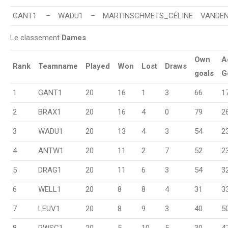
GANT1
–
WADU1
–
MARTINSCHMETS_CÉLINE
VANDE
Le classement
Dames
Own
A
Rank
Teamname
Played
Won
Lost
Draws
goals
G
1
GANT1
20
16
1
3
66
1
2
BRAX1
20
16
4
0
79
2
3
WADU1
20
13
4
3
54
2
4
ANTW1
20
11
2
7
52
2
5
DRAG1
20
11
6
3
54
3
6
WELL1
20
8
8
4
31
3
7
LEUV1
20
8
9
3
40
5