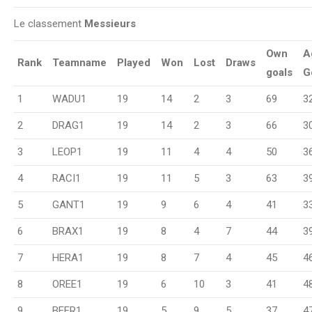
Le classement
Messieurs
Own
A
Rank
Teamname
Played
Won
Lost
Draws
goals
G
1
WADU1
19
14
2
3
69
3
2
DRAG1
19
14
2
3
66
3
3
LEOP1
19
11
4
4
50
3
4
RACI1
19
11
5
3
63
3
5
GANT1
19
9
6
4
41
3
6
BRAX1
19
8
4
7
44
3
7
HERA1
19
8
7
4
45
4
8
OREE1
19
6
10
3
41
4
9
BEER1
19
5
9
5
37
4