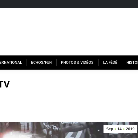
TERNATIONAL
ECHOS/FUN
PHOTOS & VIDÉOS
LA FÉDÉ
HISTO
bTV
Sep
14
2019