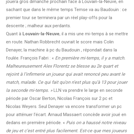
jouera gros dimanche prochain face à Louvain-la-Neuve, en
sachant que dans le même temps Temse va au Baudouin : ce
premier tour se terminera par un réel play-offs pour la
descente ; malheur aux perdants.
Quant à
Louvain-la-Neuve
, il a mis une mi-temps à se mettre
en route. Nathan Robbrecht ouvrait le score mais Colin
Denayer, la machine à pc du Baudouin , répondait dans la
foulée. François Fabri : «
En première mi-temps, il y a match.
Malheureusement Alex Florentz se blesse au 2e quart et
rejoint à l’infirmerie un joueur qui avait renoncé peu avant le
match, malade. Ce qui fait qu’on n’est plus qu’à 13 pour jouer
la seconde mi-temps. »
LLN va prendre le large en seconde
période par Oscar Berton, Nicolas François sur 2 pc et
Nicolas Weyers. Seul Denayer va encore transformer un pc
pour atténuer l’écart. Arnaud Massaert concède avoir joué en
dedans en première période. «
Puis on a haussé notre niveau
de jeu et c’est entré plus facilement. Est-ce que mes joueurs