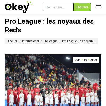
Search
for:
Pro League : les noyaux des
Red’s
Vous êtes ici :
Accueil
International
Pro league
Pro League : les noyaux…
Juin
10
2026