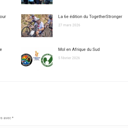
our
La 6e édition du TogetherStronger
27 mars 2026
me
Mol en Afrique du Sud
5 février 2026
ués avec
*