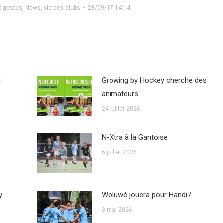
x gestes
,
News
,
vie des clubs
28/09/17 14:14
u
Growing by Hockey cherche des
animateurs
24 juillet 2026
N-Xtra à la Gantoise
6 juillet 2026
y
Woluwé jouera pour Handi7
3 mai 2026