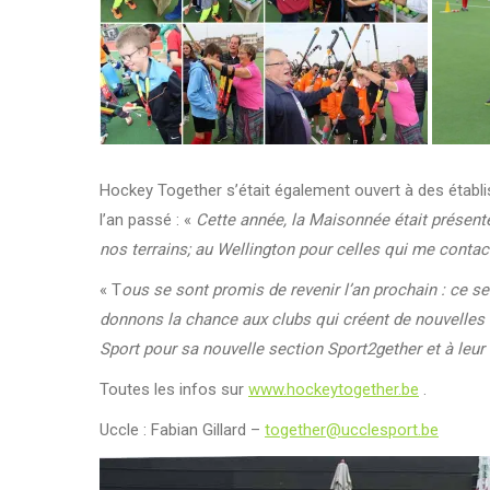
Hockey Together s’était également ouvert à des établi
l’an passé : «
Cette année, la Maisonnée était présente
nos terrains; au Wellington pour celles qui me contac
« T
ous se sont promis de revenir l’an prochain : ce se
donnons la chance aux clubs qui créent de nouvelles 
Sport pour sa nouvelle section Sport2gether et à leu
Toutes les infos sur
www.hockeytogether.be
.
Uccle : Fabian Gillard –
together@ucclesport.be