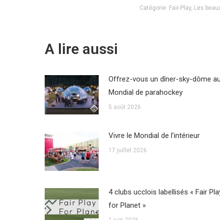
Catégorie
Fair-Play
,
Les beau
A lire aussi
Offrez-vous un dîner-sky-dôme a
Mondial de parahockey
5 août 2026
Vivre le Mondial de l’intérieur
17 juillet 2026
4 clubs ucclois labellisés « Fair Pla
for Planet »
1 juin 2026