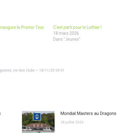
inaugure le Promo-Tour
C’est parti pour le Lothier !
18 mars 2026
Dans "Jeunes"
 gestes
,
vie des clubs
18/11/25 09:51
u
Mondial Masters au Dragons
28 juillet 2026