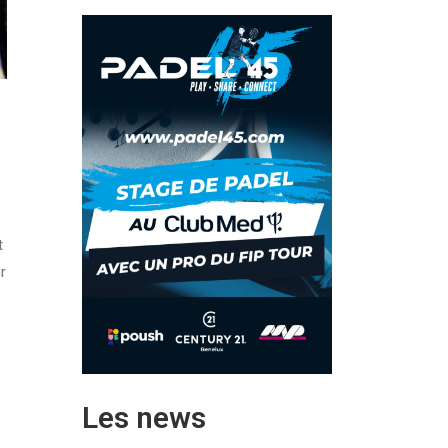
t
r
Les news
s