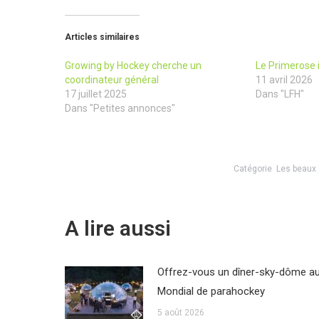
Articles similaires
Growing by Hockey cherche un
Le Primerose 
coordinateur général
11 avril 2026
17 juillet 2025
Dans "LFH"
Dans "Petites annonces"
Catégorie
Les beaux
A lire aussi
Offrez-vous un dîner-sky-dôme a
Mondial de parahockey
5 août 2026