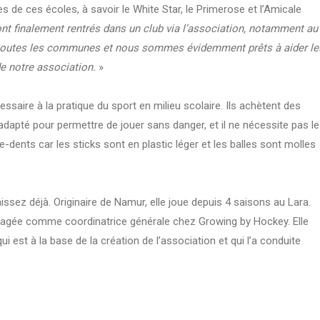
s de ces écoles, à savoir le White Star, le Primerose et l’Amicale
nt finalement rentrés dans un club via l’association, notamment au
s toutes les communes et nous sommes évidemment prêts à aider le
de notre association.
»
saire à la pratique du sport en milieu scolaire. Ils achètent des
dapté pour permettre de jouer sans danger, et il ne nécessite pas le
dents car les sticks sont en plastic léger et les balles sont molles
sez déjà. Originaire de Namur, elle joue depuis 4 saisons au Lara.
engagée comme coordinatrice générale chez Growing by Hockey. Elle
st à la base de la création de l’association et qui l’a conduite