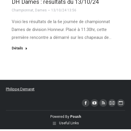
DH Dames : résultats du 13/10/24
Championnat
,
Dames
13/10/24 13:56
Voici les résultats de la 6e journée de championnat
Dames de division Honneur. Placé à 11.30hr, cette
première rencontre a démarré sur les chapeaux de…
Détails
Philippe Demaret
Trouvez nous sur :
Facebook
YouTube
RSS
Mail
Site
page
page
page
page
Web
Powered By
Poush
opens
opens
opens
opens
page
Useful Links
in
in
in
in
open