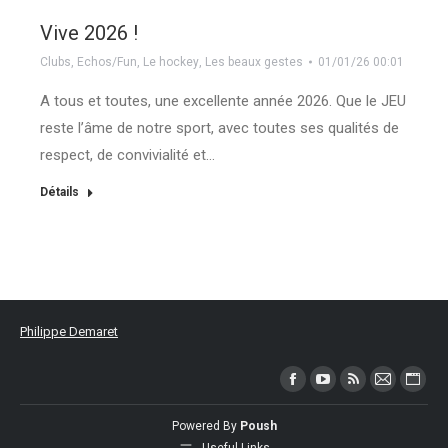
Vive 2026 !
Clubs
,
Echos/Fun
,
Le hockey
,
Les beaux gestes
01/01/26 00:01
A tous et toutes, une excellente année 2026. Que le JEU
reste l’âme de notre sport, avec toutes ses qualités de
respect, de convivialité et…
Détails
Philippe Demaret
Trouvez nous sur :
Facebook
YouTube
RSS
Mail
Site
page
page
page
page
Web
Powered By
Poush
opens
opens
opens
opens
page