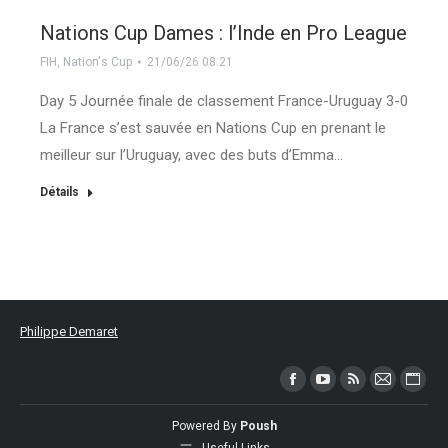
Nations Cup Dames : l’Inde en Pro League
FIH
,
Nation's Cup
21/06/26 08:21
Day 5 Journée finale de classement France-Uruguay 3-0
La France s’est sauvée en Nations Cup en prenant le
meilleur sur l’Uruguay, avec des buts d’Emma…
Détails
Philippe Demaret
Trouvez nous sur :
Facebook
YouTube
RSS
Mail
Site
page
page
page
page
Web
Powered By
Poush
opens
opens
opens
opens
page