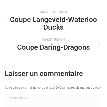
Navigation
ONGLET PRÉCÉDENT
de
Coupe Langeveld-Waterloo
Onglet
commentaire
Ducks
précédent
ONGLET SUIVANT
Coupe Daring-Dragons
Onglet
suivant
Laisser un commentaire
Votre adresse e-mail ne sera pas publiée Champs requis marqués avec
*
Commentaire