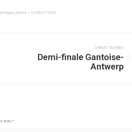
eportages photos
07/05/17 18:01
ONGLET SUIVANT
Demi-finale Gantoise-
-
Onglet
Antwerp
suivant
ués avec
*