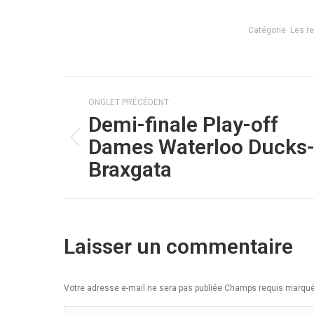
Catégorie
Les r
Navigation
ONGLET PRÉCÉDENT
de
Demi-finale Play-off
commentaire
Dames Waterloo Ducks
Onglet
Braxgata
précédent
Laisser un commentaire
Votre adresse e-mail ne sera pas publiée Champs requis marq