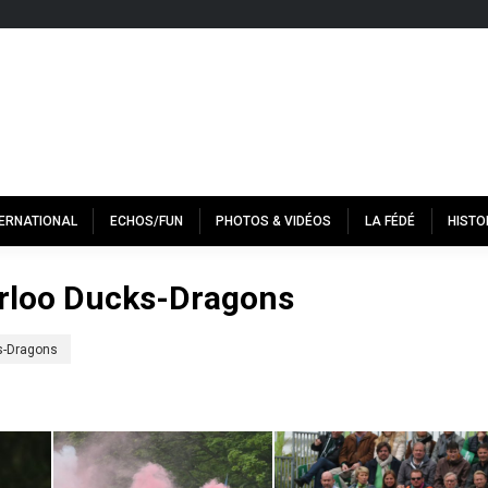
TERNATIONAL
ECHOS/FUN
PHOTOS & VIDÉOS
LA FÉDÉ
HISTO
erloo Ducks-Dragons
ks-Dragons