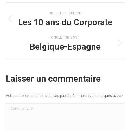
Navigation
ONGLET PRÉCÉDENT
de
Les 10 ans du Corporate
Onglet
commentaire
précédent
ONGLET SUIVANT
Belgique-Espagne
Onglet
suivant
Laisser un commentaire
Votre adresse e-mail ne sera pas publiée Champs requis marqués avec
*
Commentaire