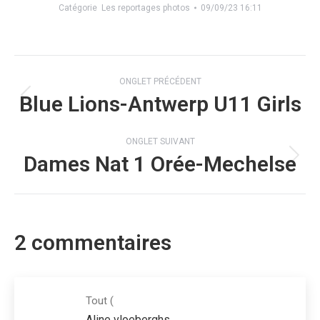
Catégorie
Les reportages photos
09/09/23 16:11
Navigation
ONGLET PRÉCÉDENT
de
Blue Lions-Antwerp U11 Girls
Onglet
commentaire
précédent
ONGLET SUIVANT
Dames Nat 1 Orée-Mechelse
Onglet
suivant
2 commentaires
Tout
(
Aline vloeberghs