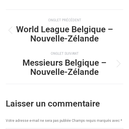
Navigation
ONGLET PRÉCÉDENT
de
World League Belgique –
Onglet
commentaire
Nouvelle-Zélande
précédent
ONGLET SUIVANT
Messieurs Belgique –
Onglet
Nouvelle-Zélande
suivant
Laisser un commentaire
Votre adresse e-mail ne sera pas publiée Champs requis marqués avec
*