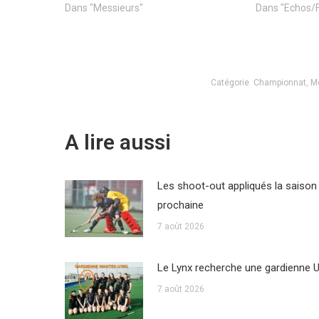
Dans "Messieurs"
Dans "Echos/
Catégorie
Championnat
,
M
A lire aussi
Les shoot-out appliqués la saison
prochaine
7 août 2026
Le Lynx recherche une gardienne 
7 août 2026