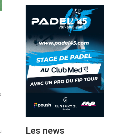
s
Les news
u