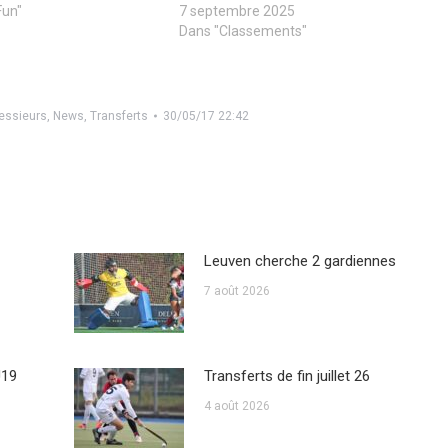
Fun"
7 septembre 2025
Dans "Classements"
essieurs
,
News
,
Transferts
30/05/17 22:42
Leuven cherche 2 gardiennes
7 août 2026
U19
Transferts de fin juillet 26
4 août 2026