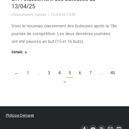
13/04/25
Classements
,
Dames
15/04/25 14:00
Voici le nouveau classement des buteuses après la 18e
journée de compétition. Les deux dernières journées
ont été pauvres en but (15 et 16 buts)…
Détails
←
1
…
3
4
5
6
7
…
45
→
Philippe Demaret
Trouvez nous sur :