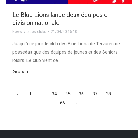
Le Blue Lions lance deux équipes en
division nationale
News
,
vie des clubs
21/04/20 15:10
Jusqu’à ce jour, le club des Blue Lions de Tervuren ne
possédait que des équipes de jeunes et des Seniors
loisirs. Le club vient de…
Détails
←
1
…
34
35
36
37
38
…
66
→