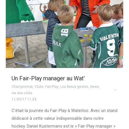
Un Fair-Play manager au Wat’
Championnat
,
Clubs
,
Fair-Play
,
Les beaux gestes
,
News
,
vie des clubs
11/09/17 11:34
C’était la journée du Fair-Play à Waterloo. Avec un stand
dédicacé à cette valeur indispensable dans notre
hockey. Daniel Kustermans est le « Fair-Play manager »