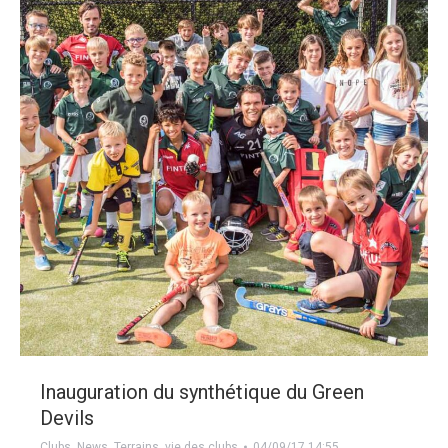
Inauguration du synthétique du Green
Devils
Clubs
,
News
,
Terrains
,
vie des clubs
04/09/17 14:55