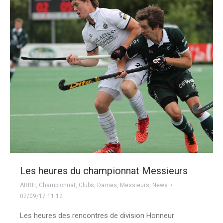
Les heures du championnat Messieurs
ARBH
,
Championnat
,
Clubs
,
Dames
,
Messieurs
,
News
07/09/17 11:12
Les heures des rencontres de division Honneur