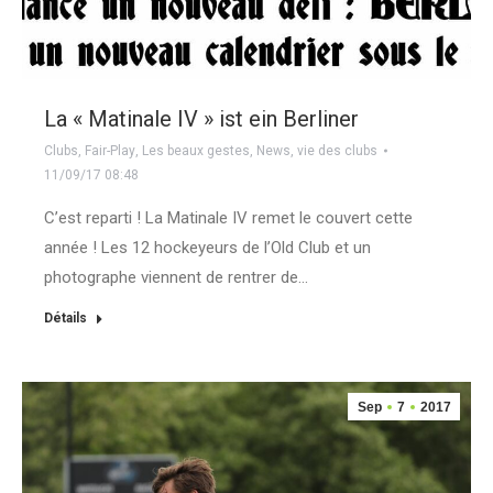
La « Matinale IV » ist ein Berliner
Clubs
,
Fair-Play
,
Les beaux gestes
,
News
,
vie des clubs
11/09/17 08:48
C’est reparti ! La Matinale IV remet le couvert cette
année ! Les 12 hockeyeurs de l’Old Club et un
photographe viennent de rentrer de…
Détails
Sep
7
2017