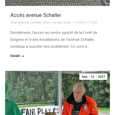
Accès avenue Schaller
Championnat
,
La fédé
,
News
,
vie des clubs
15/09/17 14:26
Décidément, l’accès au centre sportif de la Forêt de
Soignes et à ses installations de l’avenue Schaller,
continue à susciter des problèmes. Ce sont à…
Détails
Sep
11
2017