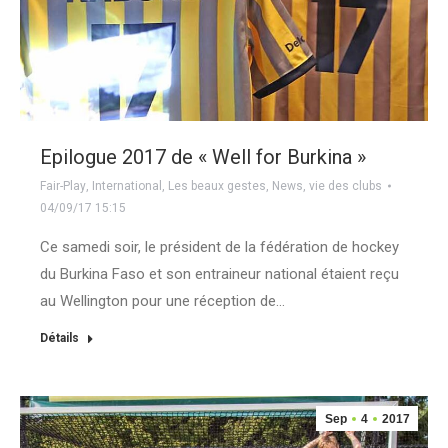
Epilogue 2017 de « Well for Burkina »
Fair-Play
,
International
,
Les beaux gestes
,
News
,
vie des clubs
04/09/17 15:15
Ce samedi soir, le président de la fédération de hockey
du Burkina Faso et son entraineur national étaient reçu
au Wellington pour une réception de…
Détails
Sep
4
2017