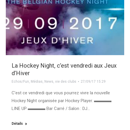
La Hockey Night, c’est vendredi aux Jeux
d’Hiver
Echos/Fun
,
Médias
,
News
,
vie des clubs
27/09/17 15:29
C’est ce vendredi que vous pourrez vivre la nouvelle
Hockey Night organisée par Hockey Player. ▬▬▬▬
LINE UP ▬▬▬▬ Bar Carré / Salon : DJ…
Détails