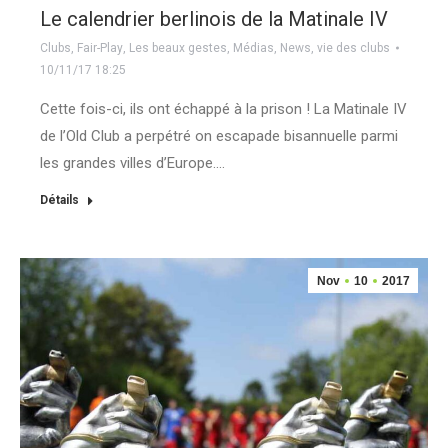
Le calendrier berlinois de la Matinale IV
Clubs
,
Fair-Play
,
Les beaux gestes
,
Médias
,
News
,
vie des clubs
10/11/17 18:25
Cette fois-ci, ils ont échappé à la prison ! La Matinale IV
de l’Old Club a perpétré on escapade bisannuelle parmi
les grandes villes d’Europe.…
Détails
Nov
10
2017