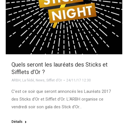
Quels seront les lauréats des Sticks et
Sifflets d’Or ?
ARBH
,
La fédé
,
News
,
Sifflet d’Or
24/11/17 12:30
C’est ce soir que seront annoncés les Lauréats 2017
des Sticks d’Or et Sifflet d’Or. L’ARBH organise ce
vendredi soir son gala des Stick d’Or…
Détails