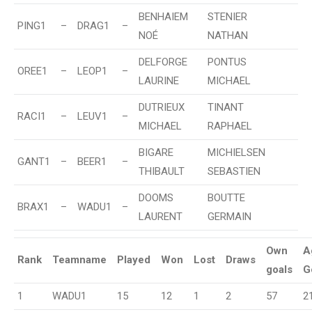
BENHAIEM
STENIER
PING1
–
DRAG1
–
NOÉ
NATHAN
DELFORGE
PONTUS
OREE1
–
LEOP1
–
LAURINE
MICHAEL
DUTRIEUX
TINANT
RACI1
–
LEUV1
–
MICHAEL
RAPHAEL
BIGARE
MICHIELSEN
GANT1
–
BEER1
–
THIBAULT
SEBASTIEN
DOOMS
BOUTTE
BRAX1
–
WADU1
–
LAURENT
GERMAIN
Own
A
Rank
Teamname
Played
Won
Lost
Draws
goals
G
1
WADU1
15
12
1
2
57
2