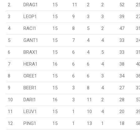
2
DRAG1
15
11
2
2
52
2
3
LEOP1
15
9
3
3
39
2
4
RACI1
15
8
5
2
47
3
5
GANT1
15
7
4
4
33
2
6
BRAX1
15
6
4
5
33
3
7
HERA1
16
6
6
4
38
4
8
OREE1
15
6
6
3
34
3
9
BEER1
15
3
8
4
27
3
10
DARI1
16
3
11
2
28
5
11
LEUV1
15
1
10
4
20
3
12
PING1
15
1
13
1
18
5