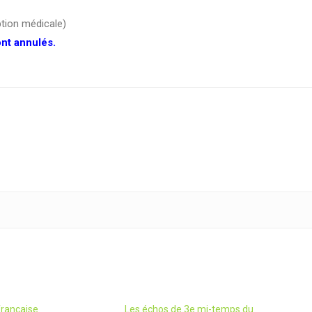
ption médicale)
nt annulés.
française
Les échos de 3e mi-temps du