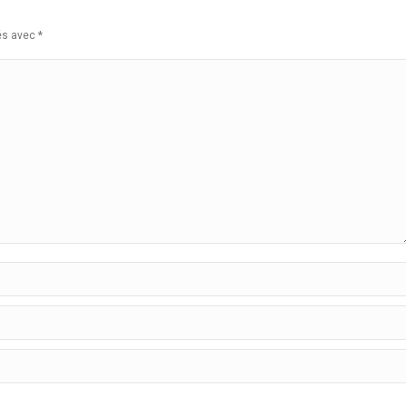
ués avec
*