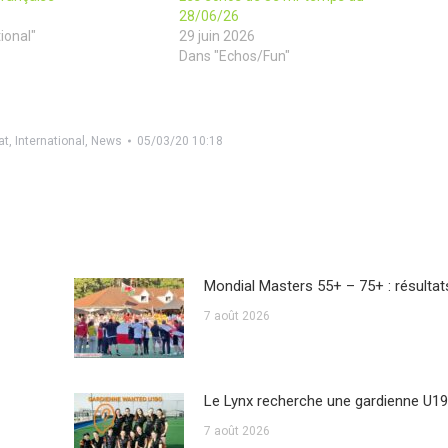
28/06/26
ional"
29 juin 2026
Dans "Echos/Fun"
at
,
International
,
News
05/03/20 10:18
Mondial Masters 55+ – 75+ : résultat
7 août 2026
Le Lynx recherche une gardienne U19
7 août 2026