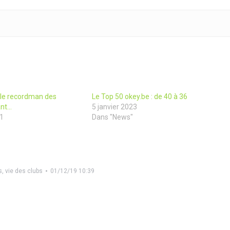
 le recordman des
Le Top 50 okey.be : de 40 à 36
ant…
5 janvier 2023
21
Dans "News"
s
,
vie des clubs
01/12/19 10:39