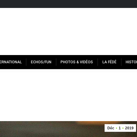
TERNATIONAL
ECHOS/FUN
PHOTOS & VIDÉOS
LA FÉDÉ
HISTO
Déc
1
2019