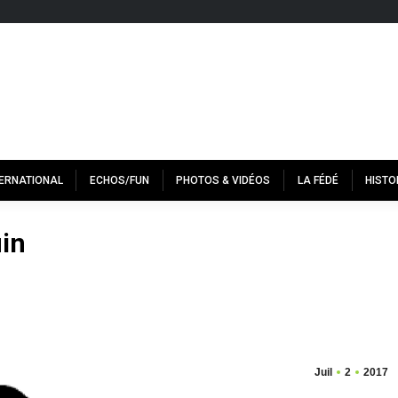
TERNATIONAL
ECHOS/FUN
PHOTOS & VIDÉOS
LA FÉDÉ
HISTO
uin
Juil
2
2017