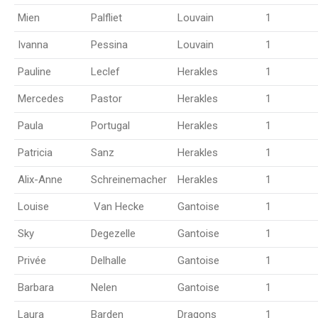
Mien
Palfliet
Louvain
1
Ivanna
Pessina
Louvain
1
Pauline
Leclef
Herakles
1
Mercedes
Pastor
Herakles
1
Paula
Portugal
Herakles
1
Patricia
Sanz
Herakles
1
Alix-Anne
Schreinemacher
Herakles
1
Louise
Van Hecke
Gantoise
1
Sky
Degezelle
Gantoise
1
Privée
Delhalle
Gantoise
1
Barbara
Nelen
Gantoise
1
Laura
Barden
Dragons
1