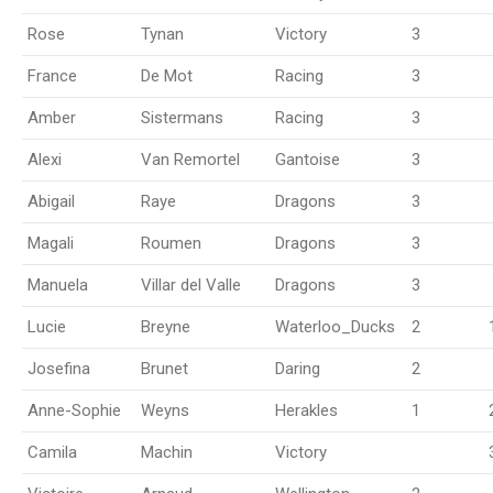
Rose
Tynan
Victory
3
France
De Mot
Racing
3
Amber
Sistermans
Racing
3
Alexi
Van Remortel
Gantoise
3
Abigail
Raye
Dragons
3
Magali
Roumen
Dragons
3
Manuela
Villar del Valle
Dragons
3
Lucie
Breyne
Waterloo_Ducks
2
Josefina
Brunet
Daring
2
Anne-Sophie
Weyns
Herakles
1
Camila
Machin
Victory