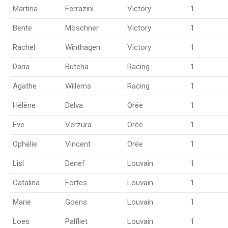
Martina
Ferrazini
Victory
1
Bente
Möschner
Victory
1
Rachel
Winthagen
Victory
1
Daria
Butcha
Racing
1
Agathe
Willems
Racing
1
Hélène
Delva
Orée
1
Eve
Verzura
Orée
1
Ophélie
Vincent
Orée
1
Lisl
Denef
Louvain
1
Catalina
Fortes
Louvain
1
Marie
Goens
Louvain
1
Loes
Palfliet
Louvain
1