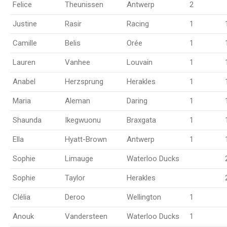
Felice
Theunissen
Antwerp
2
Justine
Rasir
Racing
1
Camille
Belis
Orée
1
Lauren
Vanhee
Louvain
1
Anabel
Herzsprung
Herakles
1
Maria
Aleman
Daring
1
Shaunda
Ikegwuonu
Braxgata
1
Ella
Hyatt-Brown
Antwerp
1
Sophie
Limauge
Waterloo Ducks
Sophie
Taylor
Herakles
Clélia
Deroo
Wellington
1
Anouk
Vandersteen
Waterloo Ducks
1