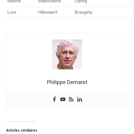
Marina
Makhotkina
Daring
Lore
Hillewaert
Braxgata
Philippe Demaret
Articles similaires