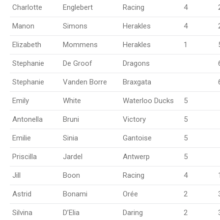
Charlotte
Englebert
Racing
4
Manon
Simons
Herakles
4
Elizabeth
Mommens
Herakles
1
Stephanie
De Groof
Dragons
Stephanie
Vanden Borre
Braxgata
Emily
White
Waterloo Ducks
5
Antonella
Bruni
Victory
5
Emilie
Sinia
Gantoise
5
Priscilla
Jardel
Antwerp
5
Jill
Boon
Racing
4
Astrid
Bonami
Orée
2
Silvina
D’Elia
Daring
2