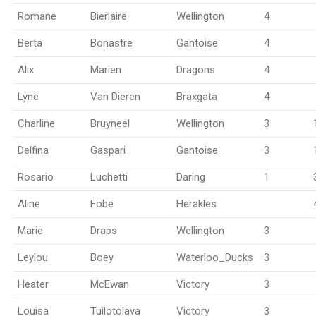
Romane
Bierlaire
Wellington
4
Berta
Bonastre
Gantoise
4
Alix
Marien
Dragons
4
Lyne
Van Dieren
Braxgata
4
Charline
Bruyneel
Wellington
3
Delfina
Gaspari
Gantoise
3
Rosario
Luchetti
Daring
1
Aline
Fobe
Herakles
Marie
Draps
Wellington
3
Leylou
Boey
Waterloo_Ducks
3
Heater
McEwan
Victory
3
Louisa
Tuilotolava
Victory
3