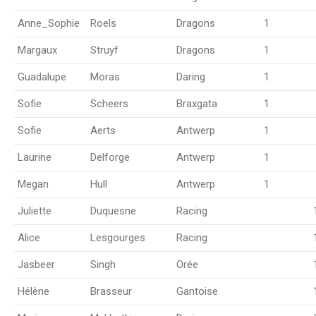
Anne_Sophie
Roels
Dragons
1
Margaux
Struyf
Dragons
1
Guadalupe
Moras
Daring
1
Sofie
Scheers
Braxgata
1
Sofie
Aerts
Antwerp
1
Laurine
Delforge
Antwerp
1
Megan
Hull
Antwerp
1
Juliette
Duquesne
Racing
Alice
Lesgourges
Racing
Jasbeer
Singh
Orée
Hélène
Brasseur
Gantoise