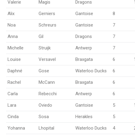
Valerie
Magis
Dragons
Alix
Gerniers
Gantoise
8
Noa
Schreurs
Gantoise
7
Anna
Gil
Dragons
7
Michelle
Struijk
Antwerp
7
Louise
Versavel
Braxgata
6
Daphné
Gose
Waterloo Ducks
6
Rachel
McCann
Braxgata
6
Carla
Rebecchi
Antwerp
6
Lara
Oviedo
Gantoise
5
Cinda
Sosa
Herakles
5
Yohanna
Lhopital
Waterloo Ducks
4