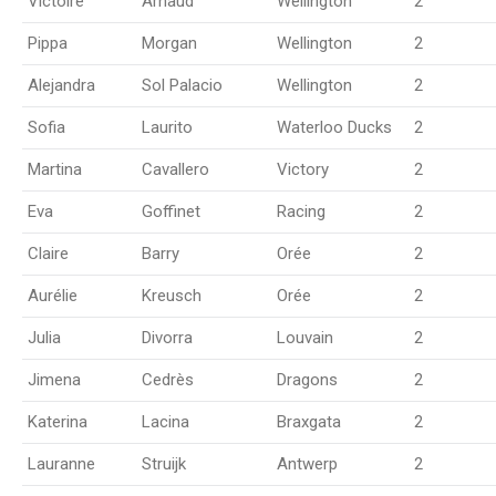
Victoire
Arnaud
Wellington
2
Pippa
Morgan
Wellington
2
Alejandra
Sol Palacio
Wellington
2
Sofia
Laurito
Waterloo Ducks
2
Martina
Cavallero
Victory
2
Eva
Goffinet
Racing
2
Claire
Barry
Orée
2
Aurélie
Kreusch
Orée
2
Julia
Divorra
Louvain
2
Jimena
Cedrès
Dragons
2
Katerina
Lacina
Braxgata
2
Lauranne
Struijk
Antwerp
2