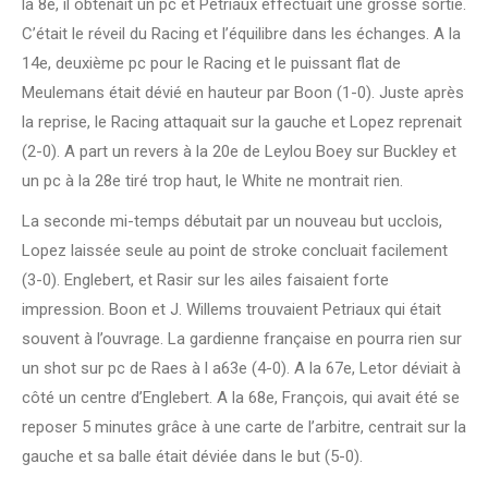
la 8e, il obtenait un pc et Petriaux effectuait une grosse sortie.
C’était le réveil du Racing et l’équilibre dans les échanges. A la
14e, deuxième pc pour le Racing et le puissant flat de
Meulemans était dévié en hauteur par Boon (1-0). Juste après
la reprise, le Racing attaquait sur la gauche et Lopez reprenait
(2-0). A part un revers à la 20e de Leylou Boey sur Buckley et
un pc à la 28e tiré trop haut, le White ne montrait rien.
La seconde mi-temps débutait par un nouveau but ucclois,
Lopez laissée seule au point de stroke concluait facilement
(3-0). Englebert, et Rasir sur les ailes faisaient forte
impression. Boon et J. Willems trouvaient Petriaux qui était
souvent à l’ouvrage. La gardienne française en pourra rien sur
un shot sur pc de Raes à l a63e (4-0). A la 67e, Letor déviait à
côté un centre d’Englebert. A la 68e, François, qui avait été se
reposer 5 minutes grâce à une carte de l’arbitre, centrait sur la
gauche et sa balle était déviée dans le but (5-0).