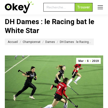
Search
for:
DH Dames : le Racing bat le
White Star
Vous êtes ici :
Accueil
Championnat
Dames
DH Dames : le Racing…
Mar
6
2019