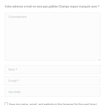
Votre adresse e-mail ne sera pas publiée Champs requis marqués avec
*
Commentaire
Nom *
E-mail *
Site Web
Save my name, email, and website in this browser for the next time I