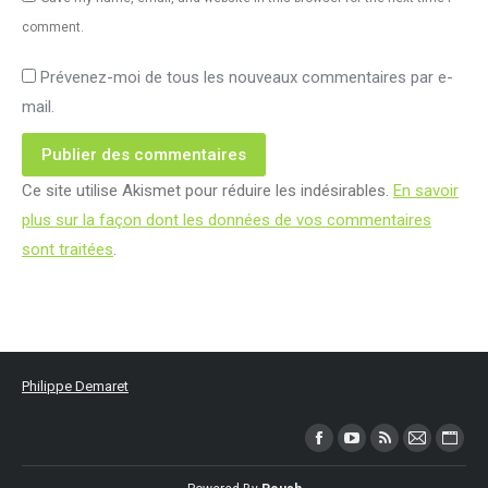
comment.
Prévenez-moi de tous les nouveaux commentaires par e-
mail.
Publier des commentaires
Ce site utilise Akismet pour réduire les indésirables.
En savoir
plus sur la façon dont les données de vos commentaires
sont traitées
.
Philippe Demaret
Trouvez nous sur :
Facebook
YouTube
RSS
Mail
Site
page
page
page
page
Web