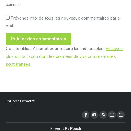
comment.
Prévenez-moi de tous les nouveaux commentaires par e-
mail.
Publier des commentaires
Ce site utilise Akismet pour réduire les indésirables.
En savoir
plus sur la façon dont les données de vos commentaires
sont traitées
.
Philippe Demaret
Trouvez nous sur :
Facebook
YouTube
RSS
Mail
Site
page
page
page
page
Web
Powered By
Poush