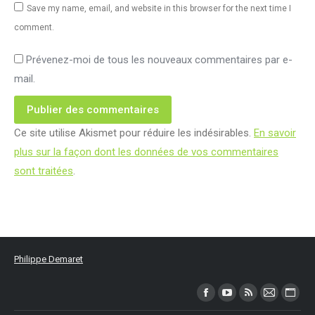
Save my name, email, and website in this browser for the next time I
comment.
Prévenez-moi de tous les nouveaux commentaires par e-
mail.
Publier des commentaires
Ce site utilise Akismet pour réduire les indésirables.
En savoir
plus sur la façon dont les données de vos commentaires
sont traitées
.
Philippe Demaret
Trouvez nous sur :
Facebook
YouTube
RSS
Mail
Site