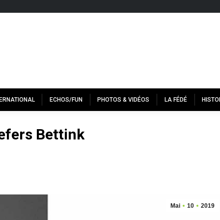
TERNATIONAL
ECHOS/FUN
PHOTOS & VIDÉOS
LA FÉDÉ
HISTO
efers Bettink
Mai
10
2019