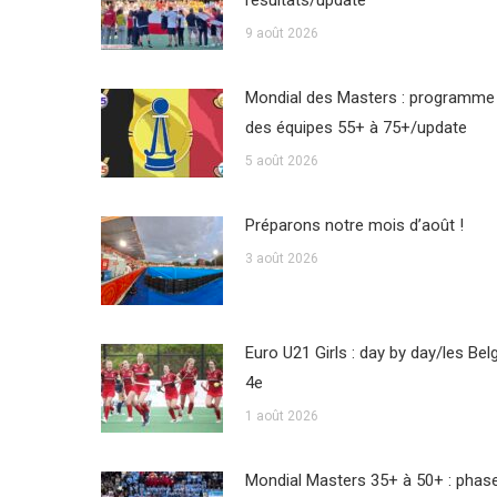
résultats/update
9 août 2026
Mondial des Masters : programme
des équipes 55+ à 75+/update
5 août 2026
Préparons notre mois d’août !
3 août 2026
Euro U21 Girls : day by day/les Bel
4e
1 août 2026
Mondial Masters 35+ à 50+ : phas