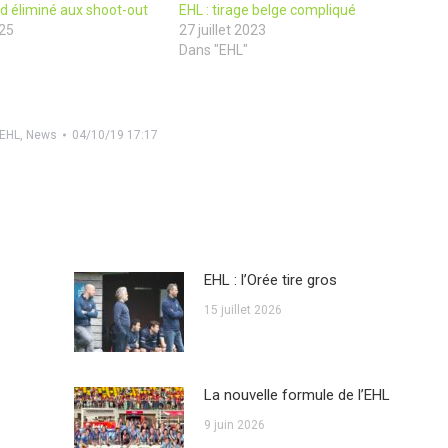
ld éliminé aux shoot-out
EHL : tirage belge compliqué
025
27 juillet 2023
Dans "EHL"
EHL
,
News
04/10/19 17:17
EHL : l’Orée tire gros
15 juillet 2026
La nouvelle formule de l’EHL
9 juin 2026