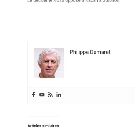
Le deuxième KO16 opposera Kazan à Surbiton.
Philippe Demaret
Articles similaires