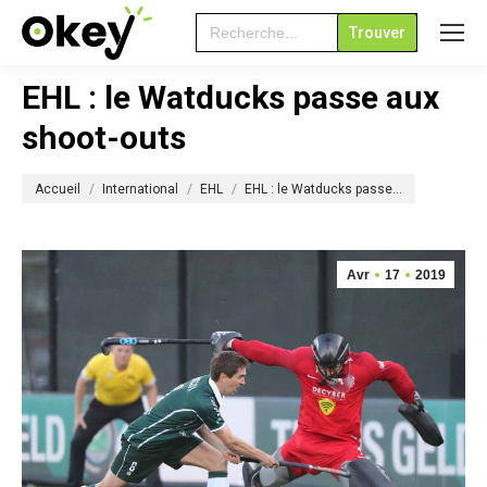
Search
for:
EHL : le Watducks passe aux
shoot-outs
Vous êtes ici :
Accueil
International
EHL
EHL : le Watducks passe…
Avr
17
2019