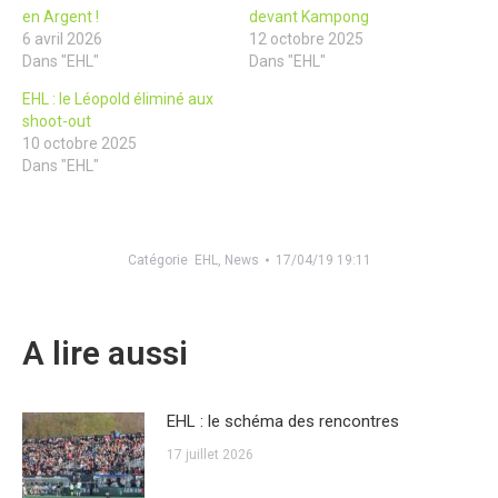
en Argent !
devant Kampong
6 avril 2026
12 octobre 2025
Dans "EHL"
Dans "EHL"
EHL : le Léopold éliminé aux
shoot-out
10 octobre 2025
Dans "EHL"
Catégorie
EHL
,
News
17/04/19 19:11
A lire aussi
EHL : le schéma des rencontres
17 juillet 2026