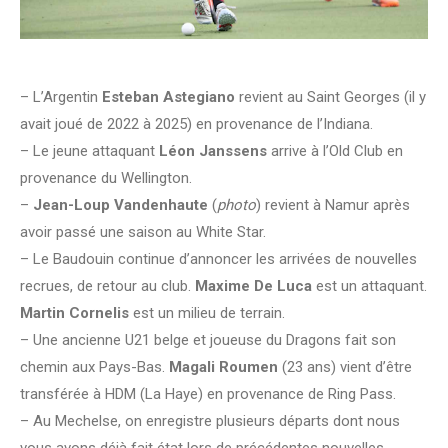
– L’Argentin
Esteban Astegiano
revient au Saint Georges (il y
avait joué de 2022 à 2025) en provenance de l’Indiana.
– Le jeune attaquant
Léon Janssens
arrive à l’Old Club en
provenance du Wellington.
–
Jean-Loup Vandenhaute
(
photo
) revient à Namur après
avoir passé une saison au White Star.
– Le Baudouin continue d’annoncer les arrivées de nouvelles
recrues, de retour au club.
Maxime De Luca
est un attaquant.
Martin Cornelis
est un milieu de terrain.
– Une ancienne U21 belge et joueuse du Dragons fait son
chemin aux Pays-Bas.
Magali Roumen
(23 ans) vient d’être
transférée à HDM (La Haye) en provenance de Ring Pass.
– Au Mechelse, on enregistre plusieurs départs dont nous
vous avons déjà fait état lors de précédentes nouvelles.