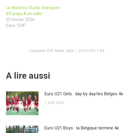
Le Waterloo Ducks champion
d’Europe A en salle !
22 février 2026
Dans "EHF"
Catégorie
EHF
,
News
,
Salle
22/02/20 11:54
A lire aussi
Euro U21 Girls : day by day/les Belges 4e
1 août 2026
Euro U21 Boys : la Belgique termine 4e