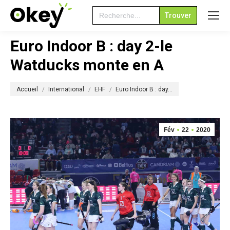
Search
for:
Euro Indoor B : day 2-le
Watducks monte en A
Vous êtes ici :
Accueil
International
EHF
Euro Indoor B : day…
Fév
22
2020