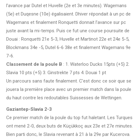
l’avance par Dutel et Huvelle (2e et 3e minutes). Wagemans
(5e) et Duqesne (10e) égalisaient. Dhiver répondait à un pc de
Wagemans et finalement Ronquetti donnait l’avance sur pc
juste avant la mi-temps. Puis ce fut une course poursuite de
Douai : Ronquetti 21e 5-3, Huvelle et Martinot 22e et 24e 5-5,
Blockmans 34e -5, Dutel 6-6 38e et finalement Wagemans 9e
7-6.
Classement de la poule B
: 1. Waterloo Ducks 15pts (+5) 2.
Slavia 10 pts (+5) 3. Ginstrekte 7 pts 4. Douai 1 pt
Un parcours sans faute finalement. C’est donc ce soir que se
jouera la première place avec un premier match dans la poule
du haut contre les redoutables Suissesses de Wettingen.
Gaziantep-Slavia 2-3
Ce premier match de la poule du top fut haletant. Les Turques
ont mené 2-0, deux buts de Küçükkoç aux 23e et 27e minutes.
Bien parti donc, le Slavia revenant à 21 à la 29e par Kucerova.