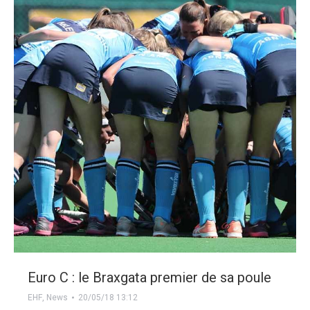
Euro C : le Braxgata premier de sa poule
EHF
,
News
20/05/18 13:12