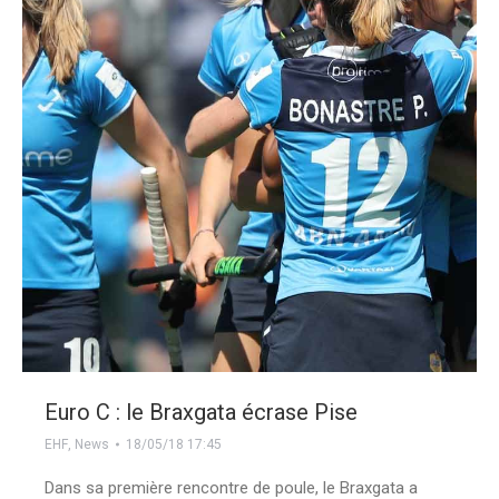
Euro C : le Braxgata écrase Pise
EHF
,
News
18/05/18 17:45
Dans sa première rencontre de poule, le Braxgata a