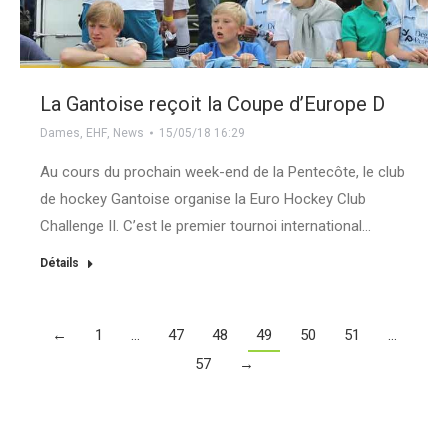
La Gantoise reçoit la Coupe d’Europe D
Dames
,
EHF
,
News
15/05/18 16:29
Au cours du prochain week-end de la Pentecôte, le club
de hockey Gantoise organise la Euro Hockey Club
Challenge II. C’est le premier tournoi international…
Détails
←
1
…
47
48
49
50
51
…
57
→