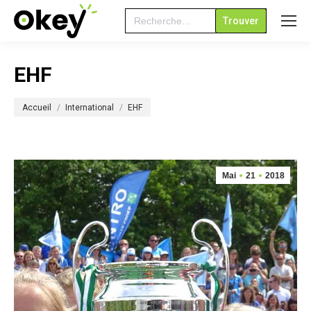
Search
for:
EHF
Vous êtes ici :
Accueil
International
EHF
Mai
21
2018