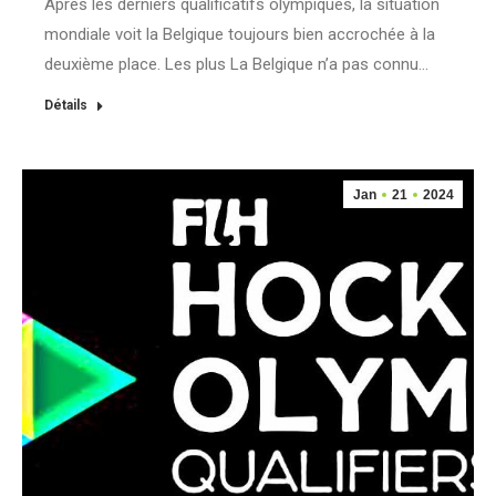
Après les derniers qualificatifs olympiques, la situation
mondiale voit la Belgique toujours bien accrochée à la
deuxième place. Les plus La Belgique n’a pas connu…
Détails
Jan
21
2024