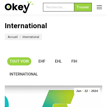
Search
for:
International
Vous êtes ici :
Accueil
International
TOUT VOIR
EHF
EHL
FIH
INTERNATIONAL
Jan
22
2024