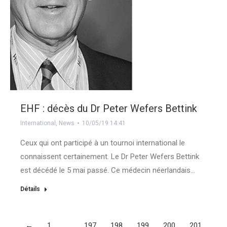
EHF : décès du Dr Peter Wefers Bettink
International
,
News
10/05/19 14:41
Ceux qui ont participé à un tournoi international le
connaissent certainement. Le Dr Peter Wefers Bettink
est décédé le 5 mai passé. Ce médecin néerlandais…
Détails
←
1
…
197
198
199
200
201