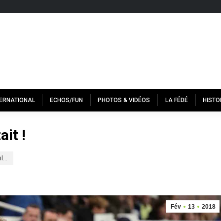
TERNATIONAL
ECHOS/FUN
PHOTOS & VIDÉOS
LA FÉDÉ
HISTO
ait !
il…
Fév
13
2018