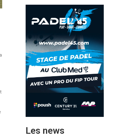
a
t
e
Les news