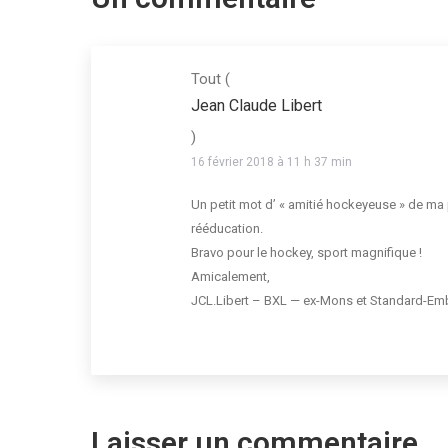
Tout
(
Jean Claude Libert
)
16 février 2018 à 11 h 37 min
Un petit mot d’ « amitié hockeyeuse » de ma
rééducation.
Bravo pour le hockey, sport magnifique !
Amicalement,
JCL.Libert – BXL — ex-Mons et Standard-Emb
Laisser un commentaire