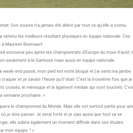
at. Son sourire n’a jamais été altéré par tout ce qu’elle a connu.
a obtenu les meilleurs résultats physiques en équipe nationale. Ces
s à Maureen Beernaert.
pied encourue peu après les championnats d’Europe du mois d’août, l
non seulement à la Gantoise mais aussi en équipe nationale.
e week-end passé, mon pied est resté bloqué et j’ai senti ma jambe
u craquer et
je savais l’heure qu’il était
. C’est la troisième fois que je
nts croisés, le ménisque et le ligament médian qui sont touchés. C’es
a semaine prochaine. »
quera le championnat du Monde. Mais elle est surtout partie pour un
où je dois passer. Je serai forte et je sais aussi que tout va se
ogie, elle subira également un moment difficile dans ses études.
ai mon équipe. ! »