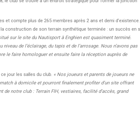
’A8, le club se trouve à un endroit stratégique pour former la jonction
s et compte plus de 265 membres après 2 ans et demi d’existence.
 la construction de son terrain synthétique terminée : un succès en s
 situé sur le site du Nautisport à Enghien est quasiment terminé.
 niveau de l’éclairage, du tapis et de l’arrosage. Nous n’avons pas
re le faire homologuer et ensuite faire la réception auprès de
à ce jour les salles du club.
« Nos joueurs et parents de joueurs ne
match à domicile et pourront finalement profiter d’un site offrant
 notre club : Terrain FIH, vestiaires, facilité d’accès, grand