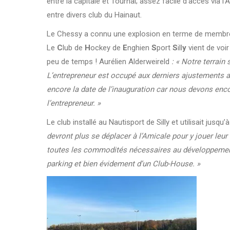
entre la capitale et Tournai; assez facile d’accès via l
entre divers club du Hainaut.
Le Chessy a connu une explosion en terme de membre
Le
C
lub de
H
ockey de
E
nghien
S
port
S
ill
y
vient de voir
peu de temps ! Aurélien Alderweireld
: « Notre terrain
L’entrepreneur est occupé aux derniers ajustements au
encore la date de l’inauguration car nous devons enco
l’entrepreneur. »
Le club installé au Nautisport de Silly et utilisait jusqu’
devront plus se déplacer à l’Amicale pour y jouer leur 
toutes les commodités nécessaires au développement de
parking et bien évidement d’un Club-House. »