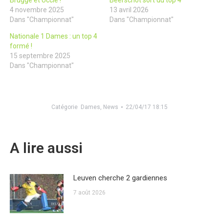
Brugge et Uccle !
Beerschot sort du top 4
4 novembre 2025
13 avril 2026
Dans "Championnat"
Dans "Championnat"
Nationale 1 Dames : un top 4
formé !
15 septembre 2025
Dans "Championnat"
Catégorie
Dames
,
News
22/04/17 18:15
A lire aussi
Leuven cherche 2 gardiennes
7 août 2026