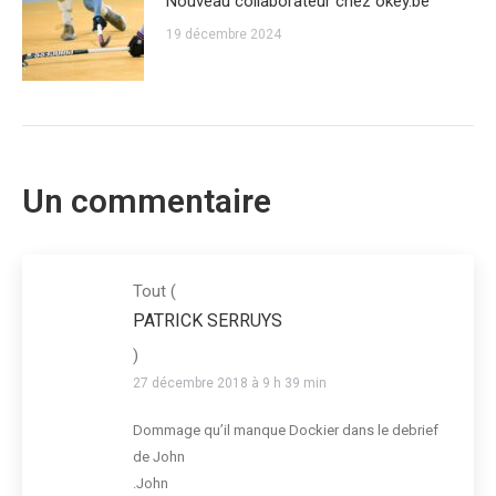
Nouveau collaborateur chez okey.be
19 décembre 2024
Un commentaire
Tout
(
PATRICK SERRUYS
)
27 décembre 2018 à 9 h 39 min
Dommage qu’il manque Dockier dans le debrief
de John
.John