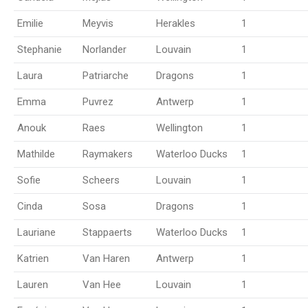
Emilie
Meyvis
Herakles
1
Stephanie
Norlander
Louvain
1
Laura
Patriarche
Dragons
1
Emma
Puvrez
Antwerp
1
Anouk
Raes
Wellington
1
Mathilde
Raymakers
Waterloo Ducks
1
Sofie
Scheers
Louvain
1
Cinda
Sosa
Dragons
1
Lauriane
Stappaerts
Waterloo Ducks
1
Katrien
Van Haren
Antwerp
1
Lauren
Van Hee
Louvain
1