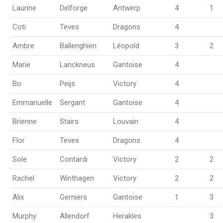
Laurine
Delforge
Antwerp
4
1
Coti
Teves
Dragons
4
Ambre
Ballenghien
Léopold
3
2
Marie
Lanckneus
Gantoise
4
Bo
Peijs
Victory
4
Emmanuelle
Sergant
Gantoise
4
Brienne
Stairs
Louvain
4
Flor
Teves
Dragons
4
Sole
Contardi
Victory
2
2
Rachel
Winthagen
Victory
2
2
Alix
Gerniers
Gantoise
1
3
Murphy
Allendorf
Herakles
3