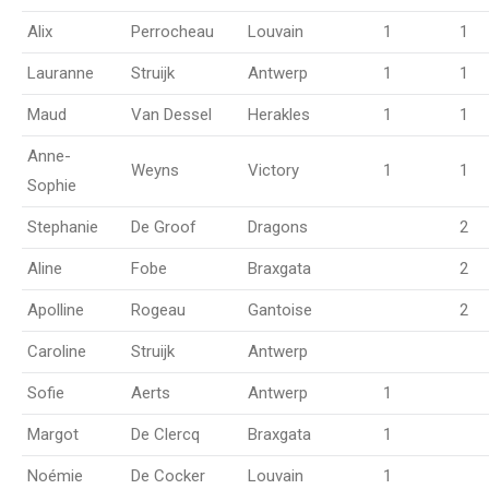
Alix
Perrocheau
Louvain
1
1
Lauranne
Struijk
Antwerp
1
1
Maud
Van Dessel
Herakles
1
1
Anne-
Weyns
Victory
1
1
Sophie
Stephanie
De Groof
Dragons
2
Aline
Fobe
Braxgata
2
Apolline
Rogeau
Gantoise
2
Caroline
Struijk
Antwerp
Sofie
Aerts
Antwerp
1
Margot
De Clercq
Braxgata
1
Noémie
De Cocker
Louvain
1