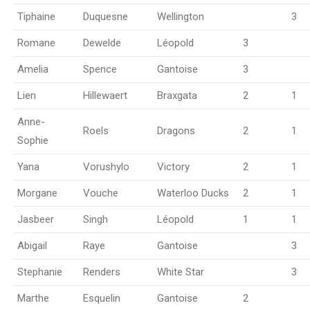
Tiphaine
Duquesne
Wellington
3
Romane
Dewelde
Léopold
3
Amelia
Spence
Gantoise
3
Lien
Hillewaert
Braxgata
2
1
Anne-
Roels
Dragons
2
1
Sophie
Yana
Vorushylo
Victory
2
1
Morgane
Vouche
Waterloo Ducks
2
1
Jasbeer
Singh
Léopold
1
1
Abigail
Raye
Gantoise
3
Stephanie
Renders
White Star
3
Marthe
Esquelin
Gantoise
2