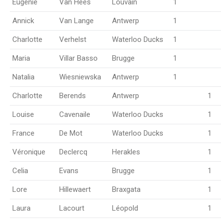
Eugénie
Van Hees
Louvain
1
Annick
Van Lange
Antwerp
1
Charlotte
Verhelst
Waterloo Ducks
1
Maria
Villar Basso
Brugge
1
Natalia
Wiesniewska
Antwerp
1
Charlotte
Berends
Antwerp
1
Louise
Cavenaile
Waterloo Ducks
1
France
De Mot
Waterloo Ducks
1
Véronique
Declercq
Herakles
1
Celia
Evans
Brugge
1
Lore
Hillewaert
Braxgata
1
Laura
Lacourt
Léopold
1