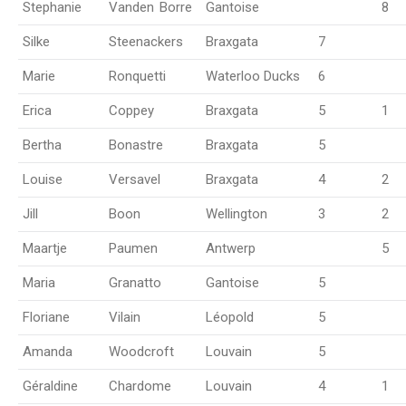
Stephanie
Vanden
°
Borre
Gantoise
8
Silke
Steenackers
Braxgata
7
Marie
Ronquetti
Waterloo Ducks
6
Erica
Coppey
Braxgata
5
1
Bertha
Bonastre
Braxgata
5
Louise
Versavel
Braxgata
4
2
Jill
Boon
Wellington
3
2
Maartje
Paumen
Antwerp
5
Maria
Granatto
Gantoise
5
Floriane
Vilain
Léopold
5
Amanda
Woodcroft
Louvain
5
Géraldine
Chardome
Louvain
4
1