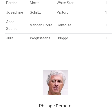
Perrine
Motte
White Star
1
Josephine
Schiltz
Victory
1
Anne-
Vanden Borre
Gantoise
1
Sophie
Julie
Weghsteens
Brugge
1
Philippe Demaret