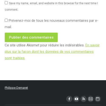
Save my name, email, and website in this browser for the next time I
comment.
Prévenez-moi de tous les nouveaux commentaires par e-
mail.
Publier des commentaires
Ce site utilise Akismet pour réduire les indésirables.
En savoir
plus sur la façon dont les données de vos commentaires
sont traitées
.
Philippe Demaret
Trouvez nous sur :
Facebook
YouTube
RSS
Mail
Site