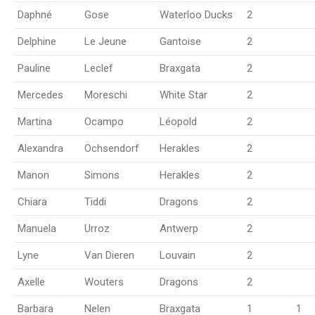
Daphné
Gose
Waterloo Ducks
2
Delphine
Le Jeune
Gantoise
2
Pauline
Leclef
Braxgata
2
Mercedes
Moreschi
White Star
2
Martina
Ocampo
Léopold
2
Alexandra
Ochsendorf
Herakles
2
Manon
Simons
Herakles
2
Chiara
Tiddi
Dragons
2
Manuela
Urroz
Antwerp
2
Lyne
Van Dieren
Louvain
2
Axelle
Wouters
Dragons
2
Barbara
Nelen
Braxgata
1
1