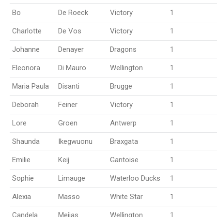
Bo
De Roeck
Victory
1
Charlotte
De Vos
Victory
1
Johanne
Denayer
Dragons
1
Eleonora
Di Mauro
Wellington
1
Maria Paula
Disanti
Brugge
1
Deborah
Feiner
Victory
1
Lore
Groen
Antwerp
1
Shaunda
Ikegwuonu
Braxgata
1
Emilie
Keij
Gantoise
1
Sophie
Limauge
Waterloo Ducks
1
Alexia
Masso
White Star
1
Candela
Mejias
Wellington
1