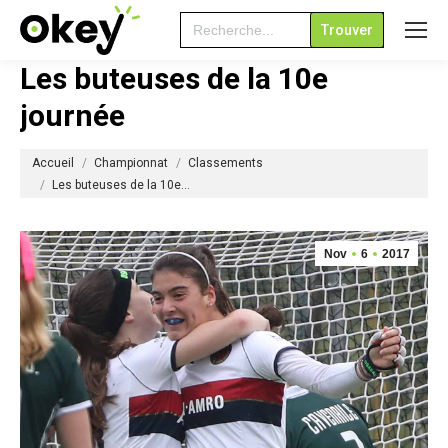
Search
for:
Les buteuses de la 10e
journée
Vous êtes ici :
Accueil
Championnat
Classements
Les buteuses de la 10e…
Nov
6
2017